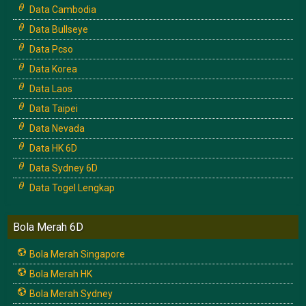
Data Cambodia
Data Bullseye
Data Pcso
Data Korea
Data Laos
Data Taipei
Data Nevada
Data HK 6D
Data Sydney 6D
Data Togel Lengkap
Bola Merah 6D
Bola Merah Singapore
Bola Merah HK
Bola Merah Sydney