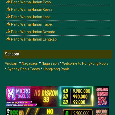
Paito Warna Harian Pcso
Paito Warna Harian Korea
Paito Warna Harian Laos
Paito Warna Harian Taipei
Paito Warna Harian Nevada
Paito Warna Harian Lengkap
Sahabat
Virdsam
*
Nagasaon
*
Naga saon
*
Welcome to Hongkong Pools
*
Sydney Pools Today
*
Hongkong Pools