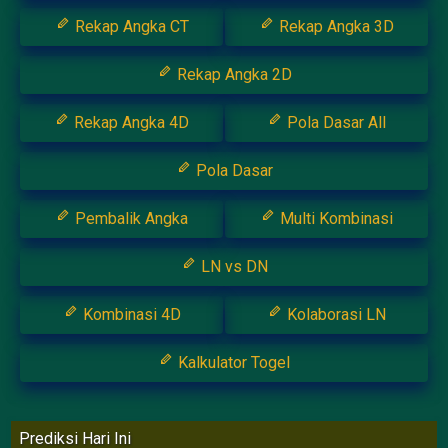
Rekap Angka CT
Rekap Angka 3D
Rekap Angka 2D
Rekap Angka 4D
Pola Dasar All
Pola Dasar
Pembalik Angka
Multi Kombinasi
LN vs DN
Kombinasi 4D
Kolaborasi LN
Kalkulator Togel
Prediksi Hari Ini