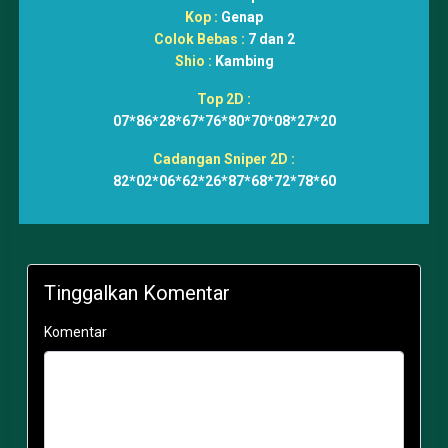
Kop :
Genap
Colok Bebas :
7 dan 2
Shio :
Kambing
Top 2D :
07*86*28*67*76*80*70*08*27*20
Cadangan Sniper 2D :
82*02*06*62*26*87*68*72*78*60
Tinggalkan Komentar
Komentar