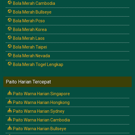
Bola Merah Cambodia
Bola Merah Bullseye
Bola Merah Pcso
Bola Merah Korea
Bola Merah Laos
Bola Merah Taipei
Bola Merah Nevada
Bola Merah Togel Lengkap
Paito Harian Tercepat
Paito Warna Harian Singapore
Paito Warna Harian Hongkong
Paito Warna Harian Sydney
Paito Warna Harian Cambodia
Paito Warna Harian Bullseye