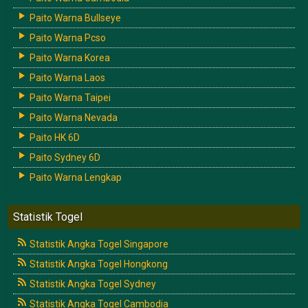
Paito Warna Bullseye
Paito Warna Pcso
Paito Warna Korea
Paito Warna Laos
Paito Warna Taipei
Paito Warna Nevada
Paito HK 6D
Paito Sydney 6D
Paito Warna Lengkap
Statistik Togel
Statistik Angka Togel Singapore
Statistik Angka Togel Hongkong
Statistik Angka Togel Sydney
Statistik Angka Togel Cambodia