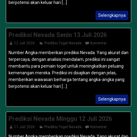
berpotensi akan keluar hari [...]
Selengkapnya
Prediksi Nevada Senin 13 Juli 2026
12 Juli 2026
Prediksi Togel Nevada
Komentar
Number Angka memberikan prediksi Nevada Yang akurat dan
terpercaya, dengan analisis mendalam, prediksi ini sangat
membantu para pemain togel untuk meningkatkan peluang
kemenangan mereka. Prediksi ini disajikan dengan jelas,
memberikan wawasan berharga tentang angka-angka yang
berpotensi akan keluar hari [...]
Selengkapnya
Prediksi Nevada Minggu 12 Juli 2026
11 Juli 2026
Prediksi Togel Nevada
Komentar
Number Angka memberikan prediksi Nevada Yang akurat dan