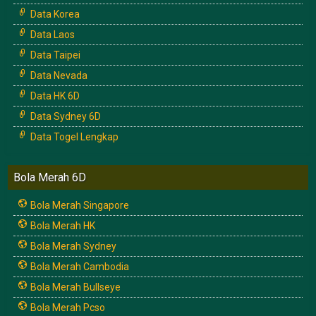
Data Korea
Data Laos
Data Taipei
Data Nevada
Data HK 6D
Data Sydney 6D
Data Togel Lengkap
Bola Merah 6D
Bola Merah Singapore
Bola Merah HK
Bola Merah Sydney
Bola Merah Cambodia
Bola Merah Bullseye
Bola Merah Pcso