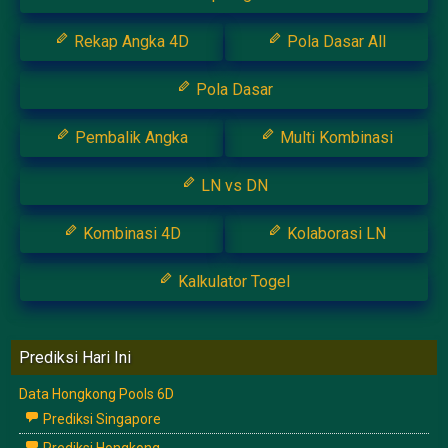
Rekap Angka 4D
Pola Dasar All
Pola Dasar
Pembalik Angka
Multi Kombinasi
LN vs DN
Kombinasi 4D
Kolaborasi LN
Kalkulator Togel
Prediksi Hari Ini
Data Hongkong Pools 6D
Prediksi Singapore
Prediksi Hongkong