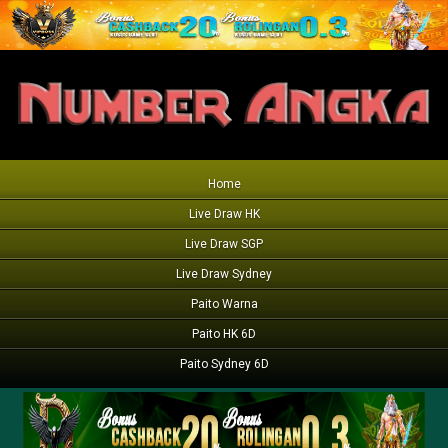
Home
Live Draw HK
Live Draw SGP
Live Draw Sydney
Paito Warna
Paito HK 6D
Paito Sydney 6D